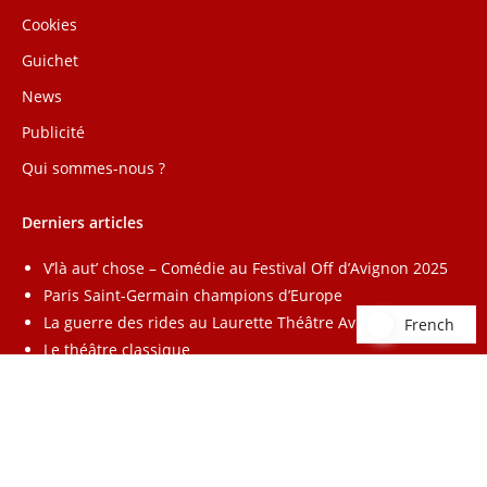
Cookies
Guichet
News
Publicité
Qui sommes-nous ?
Derniers articles
V’là aut’ chose – Comédie au Festival Off d’Avignon 2025
Paris Saint-Germain champions d’Europe
La guerre des rides au Laurette Théâtre Avignon
French
French
Le théâtre classique
Annuaire
–
Lead Radio
–
Affiliation