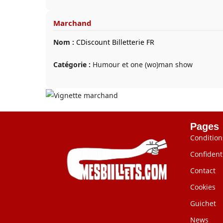
Marchand
Nom :
CDiscount Billetterie FR
Catégorie :
Humour et one (wo)man show
Pages
Condition
Confidenti
Contact
Cookies
Guichet
News