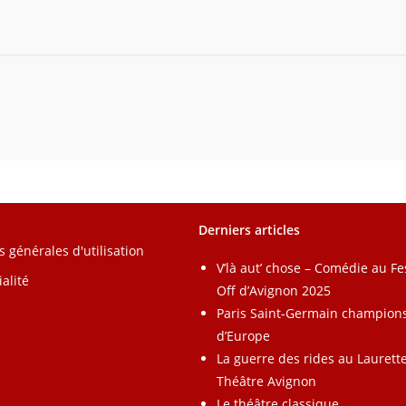
Derniers articles
s générales d'utilisation
V’là aut’ chose – Comédie au Fe
alité
Off d’Avignon 2025
Paris Saint-Germain champion
d’Europe
La guerre des rides au Laurett
Théâtre Avignon
Le théâtre classique