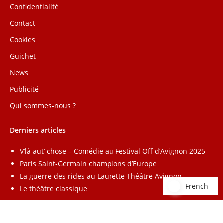
Confidentialité
Contact
Cookies
Guichet
News
Publicité
Qui sommes-nous ?
Derniers articles
V’là aut’ chose – Comédie au Festival Off d’Avignon 2025
Paris Saint-Germain champions d’Europe
La guerre des rides au Laurette Théâtre Avignon
French
French
Le théâtre classique
Annuaire
–
Lead Radio
–
Affiliation