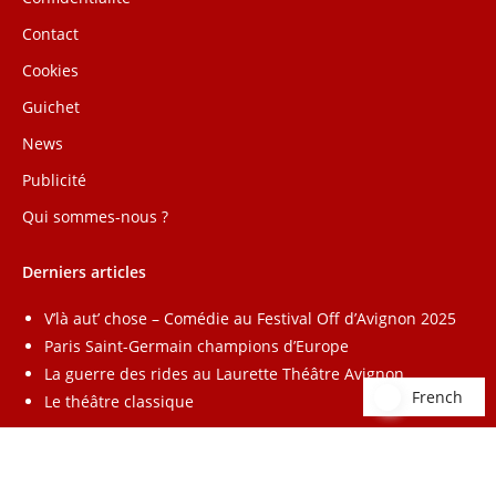
Contact
Cookies
Guichet
News
Publicité
Qui sommes-nous ?
Derniers articles
V’là aut’ chose – Comédie au Festival Off d’Avignon 2025
Paris Saint-Germain champions d’Europe
La guerre des rides au Laurette Théâtre Avignon
French
French
Le théâtre classique
Annuaire
–
Lead Radio
–
Affiliation