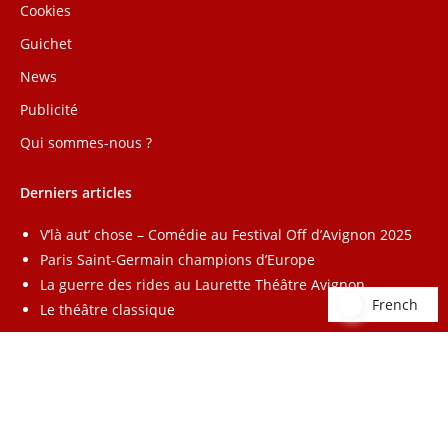
Cookies
Guichet
News
Publicité
Qui sommes-nous ?
Derniers articles
V’là aut’ chose – Comédie au Festival Off d’Avignon 2025
Paris Saint-Germain champions d’Europe
La guerre des rides au Laurette Théâtre Avignon
French
French
Le théâtre classique
Annuaire
–
Lead Radio
–
Affiliation
Copyright 2026 - mesbillets.com