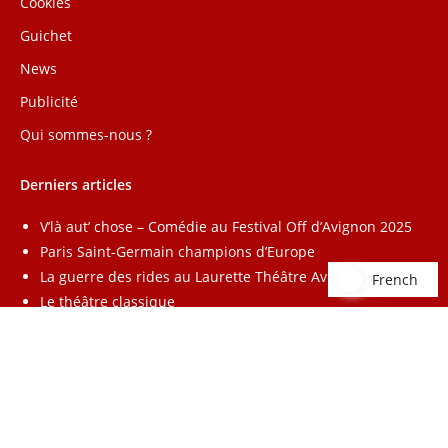
Cookies
Guichet
News
Publicité
Qui sommes-nous ?
Derniers articles
V’là aut’ chose – Comédie au Festival Off d’Avignon 2025
Paris Saint-Germain champions d’Europe
La guerre des rides au Laurette Théâtre Avignon
French
French
Le théâtre classique
Annuaire
–
Lead Radio
–
Affiliation
Copyright 2026 - mesbillets.com