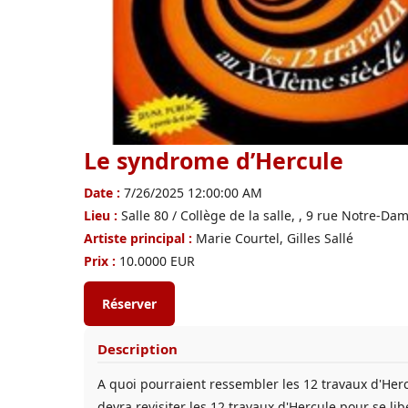
Le syndrome d’Hercule
Date :
7/26/2025 12:00:00 AM
Lieu :
Salle 80 / Collège de la salle, , 9 rue Notre-
Artiste principal :
Marie Courtel, Gilles Sallé
Prix :
10.0000 EUR
Réserver
Description
A quoi pourraient ressembler les 12 travaux d'Herc
devra revisiter les 12 travaux d'Hercule pour se l