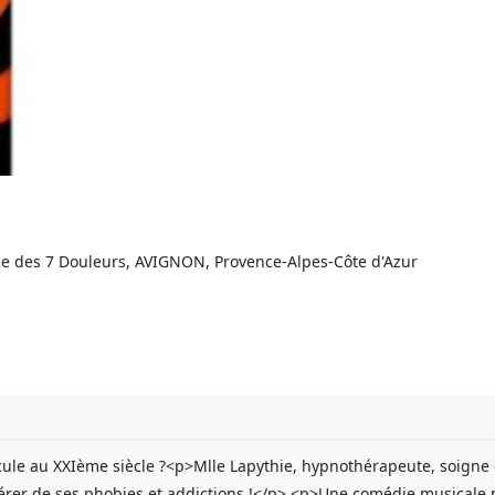
Dame des 7 Douleurs, AVIGNON, Provence-Alpes-Côte d'Azur
ule au XXIème siècle ?<p>Mlle Lapythie, hypnothérapeute, soigne grâc
ibérer de ses phobies et addictions !</p> <p>Une comédie musicale m