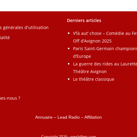
Derniers articles
s générales d'utilisation
V’là aut’ chose – Comédie au Fe
alité
Off d’Avignon 2025
Paris Saint-Germain champion
d’Europe
La guerre des rides au Laurett
Théâtre Avignon
Le théâtre classique
es-nous ?
Annuaire
–
Lead Radio
–
Affiliation
Copyright 2026 - mesbillets.com