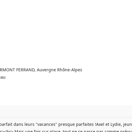
CLERMONT FERRAND, Auvergne Rhône-Alpes
eau
arfait dans leurs "vacances" presque parfaites !Axel et Lydie, jeun
<br><br> Mais une fois sur place, tout ne se passe pas comme prévu