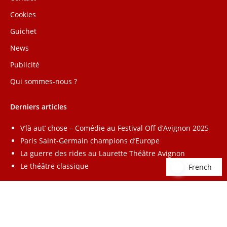
Cookies
Guichet
News
Publicité
Qui sommes-nous ?
Derniers articles
V’là aut’ chose – Comédie au Festival Off d’Avignon 2025
Paris Saint-Germain champions d’Europe
La guerre des rides au Laurette Théâtre Avignon
Le théâtre classique
French
French
Annuaire
–
Lead Radio
–
Affiliation