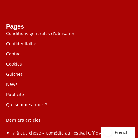
Pages
Conditions générales d'utilisation
Confidentialité
Contact
Cookies
Guichet
News
Publicité
Qui sommes-nous ?
Derniers articles
French
French
V’là aut’ chose – Comédie au Festival Off d’Avignon 2025