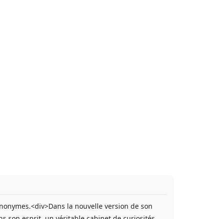
e synonymes.<div>Dans la nouvelle version de son
s son esprit, un véritable cabinet de curiosités,