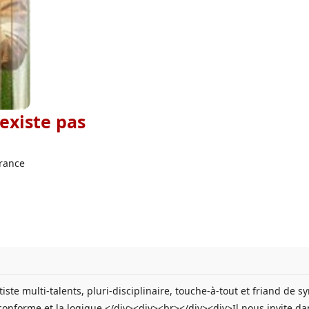
existe pas
France
rtiste multi-talents, pluri-disciplinaire, touche-à-tout et friand d
 conforme et la logique.</div><div><br></div><div>Il nous invite dan